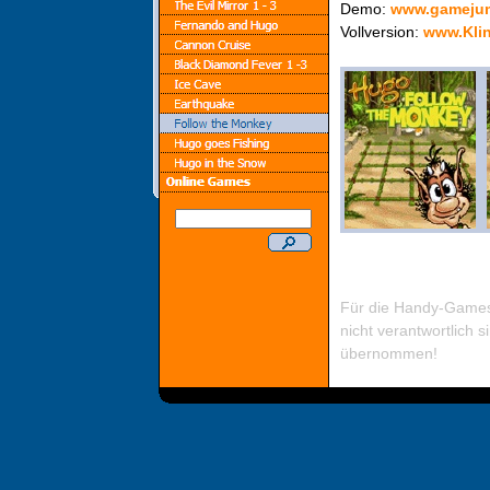
Demo:
www.gameju
Vollversion:
www.Kli
Für die Handy-Games
nicht verantwortlich s
übernommen!